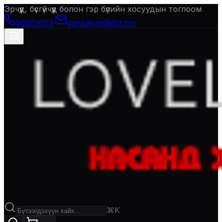
Эрчүүд, бүсгүйчүүд болон гэр бүлийн хосуудын тоглоом
96651603
·
ganbayar@dot.mn
⌘K