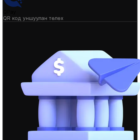
QPay
QR код уншуулан төлөх