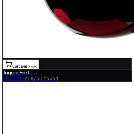
Сагсанд хийх
Jaguar Fire Lips
140,000₮
Үндсэн төрөл