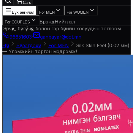
Сагс
Бүх ангилал
For MEN
For WOMEN
Брэнд
Нийтлэл
For COUPLES
Эрчүүд, бүсгүйчүүд болон гэр бүлийн хосуудын тоглоом
96651603
·
ganbayar@dot.mn
Нүүр
Бүтээгдэхүүн
For MEN
Silk Skin Feel (0.02 мм)
— Үлэмжийн торгон мэдрэмж!