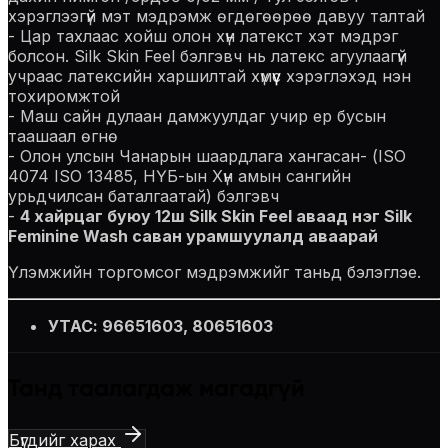
хэрэглээгүй мэт мэдрэмж өгдөгөөрөө давуу талтай
- Цар тахлаас хойш олон хүн латекст хэт мэдрэг
болсон. Silk Skin Feel бэлгэвч нь латекс агуулаагүй
учраас латексийн харшилтай хүмүүс хэрэглэхэд нэн
тохиромжтой
- Маш сайн дулаан дамжуулдаг учир ер бусын
таашаал өгнө
- Олон улсын Чанарын шаардлага хангасан- (ISO
4074 ISO 13485, НҮБ-ын Хүн амын сангийн
урьдчилсан баталгаатай) бэлгэвч
-
4 хайрцаг буюу 12ш Silk Skin Feel аваад нэг Silk
Feminine Wash саван урамшуулалд аваарай
Үлэмжийн торгомсог мэдрэмжийг таньд бэлэглэе.
УТАС: 96651603, 80651603
Танд таалагдаж магадгүй
Бүгдийг харах