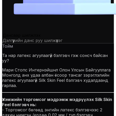
Дансаар шилжүүлэх
Дэлгүүрийн данс руу шилжүүлэг
Тойм
Та нар латекс агуулаагүй бэлгэвч гэж сонсч байсан
уу?
Мари Стопс Интернэйшнл Олон Улсын Байгууллага
Монголд анх удаа албан ёсоор тансаг зэрэглэлийн
латекс агуулаагүй Silk Skin Feel бэлгэвч худалдаанд
гарлаа.
Үлэмжийн торгомсог мэдрэмж мэдрүүлэх Silk Skin
Feel бэлгэвч нь:
- Торгомсог бөгөөд энгийн латекс бэлгэвчээс 2
дахин нимгэн /ердөө 0,02 мм / тул бэлгэвч