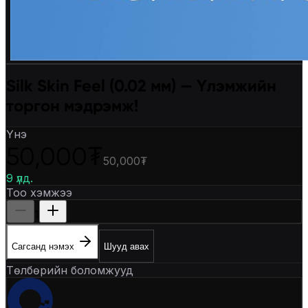
Silk Skin Feel (0.02 мм) — Үлэмжийн
торгон мэдрэмж!
Үнэ
50,000₮
50,000₮
9 үлд.
Тоо хэмжээ
1
Сагсанд нэмэх
Шууд авах
Төлбөрийн боломжууд